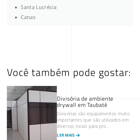
Santa Lucrécia
Canas
Você também pode gostar:
Divisória de ambiente
drywall em Taubaté
Divisórias são equipamentos muito
importantes que são utilizados em
diversos locais para pro...
LER MAIS