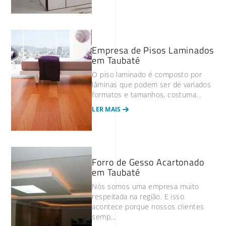
Empresa de Pisos Laminados
em Taubaté
O piso laminado é composto por
lâminas que podem ser de variados
formatos e tamanhos, costuma...
LER MAIS
Forro de Gesso Acartonado
em Taubaté
Nós somos uma empresa muito
respeitada na região. E isso
acontece porque nossos clientes
semp...