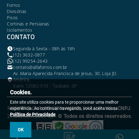
Forros
Divisórias
Pisos
Cortinas e Persianas
Isolamentos
CONTATO
Segunda à Sexta - 08h às 18h
(12) 3632-0877
(12) 99254-2643
contato@alfaforros.com.br
Av. Maria Aparecida Francisca de Jesus, 30, Loja JD.
América
Itaim, 12082-510 - Taubaté, SP
Cookies.
Este site utiliza cookies para te proporcionar uma melhor
ROBERTO CARLOS FERNANDES DA LUZ - ME |
:
CNPJ
experiência. Ao continuar navegando, você aceita nossa
Política de Privacidade
21.645.537/0001-89 -
.
© Todos os direitos reservados
OK