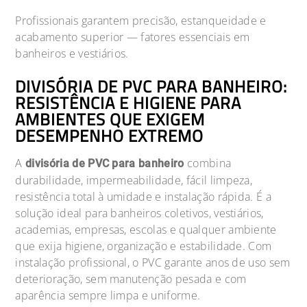
Profissionais garantem precisão, estanqueidade e
acabamento superior — fatores essenciais em
banheiros e vestiários.
DIVISÓRIA DE PVC PARA BANHEIRO:
RESISTÊNCIA E HIGIENE PARA
AMBIENTES QUE EXIGEM
DESEMPENHO EXTREMO
A
combina
divisória de PVC para banheiro
durabilidade, impermeabilidade, fácil limpeza,
resistência total à umidade e instalação rápida. É a
solução ideal para banheiros coletivos, vestiários,
academias, empresas, escolas e qualquer ambiente
que exija higiene, organização e estabilidade. Com
instalação profissional, o PVC garante anos de uso sem
deterioração, sem manutenção pesada e com
aparência sempre limpa e uniforme.