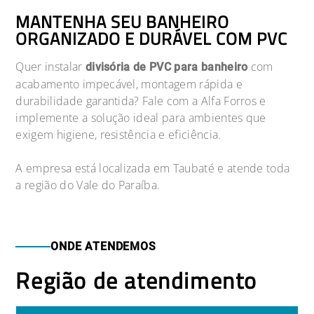
MANTENHA SEU BANHEIRO
ORGANIZADO E DURÁVEL COM PVC
Quer instalar
com
divisória de PVC para banheiro
acabamento impecável, montagem rápida e
durabilidade garantida? Fale com a Alfa Forros e
implemente a solução ideal para ambientes que
exigem higiene, resistência e eficiência.
A empresa está localizada em Taubaté e atende toda
a região do Vale do Paraíba.
ONDE ATENDEMOS
Região de atendimento