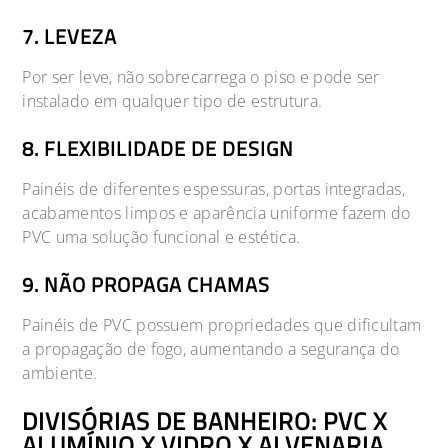
7. LEVEZA
Por ser leve, não sobrecarrega o piso e pode ser
instalado em qualquer tipo de estrutura.
8. FLEXIBILIDADE DE DESIGN
Painéis de diferentes espessuras, portas integradas,
acabamentos limpos e aparência uniforme fazem do
PVC uma solução funcional e estética.
9. NÃO PROPAGA CHAMAS
Painéis de PVC possuem propriedades que dificultam
a propagação de fogo, aumentando a segurança do
ambiente.
DIVISÓRIAS DE BANHEIRO: PVC X
ALUMÍNIO X VIDRO X ALVENARIA