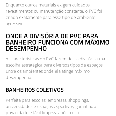
Enquanto outros materiais exigem cuidados,
revestimentos ou manutenção constante, o PVC foi
criado exatamente para esse tipo de ambiente
agressivo.
ONDE A DIVISÓRIA DE PVC PARA
BANHEIRO FUNCIONA COM MÁXIMO
DESEMPENHO
As características do PVC fazem dessa divisória uma
escolha estratégica para diversos tipos de espaços.
Entre os ambientes onde ela atinge máximo
desempenho:
BANHEIROS COLETIVOS
Perfeita para escolas, empresas, shoppings,
universidades e espaços esportivos, garantindo
privacidade e fácil limpeza após o uso.