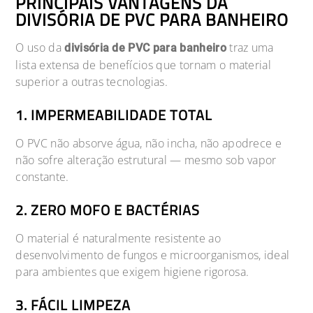
PRINCIPAIS VANTAGENS DA
DIVISÓRIA DE PVC PARA BANHEIRO
O uso da
traz uma
divisória de PVC para banheiro
lista extensa de benefícios que tornam o material
superior a outras tecnologias.
1. IMPERMEABILIDADE TOTAL
O PVC não absorve água, não incha, não apodrece e
não sofre alteração estrutural — mesmo sob vapor
constante.
2. ZERO MOFO E BACTÉRIAS
O material é naturalmente resistente ao
desenvolvimento de fungos e microorganismos, ideal
para ambientes que exigem higiene rigorosa.
3. FÁCIL LIMPEZA