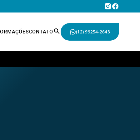
FORMAÇÕES
CONTATO
(12) 99254-2643