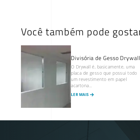
Você também pode gosta
Divisória de Gesso Drywal
O Drywall é, basicamente, uma
placa de gesso que possui todo
um revestimento em papel
acartona...
LER MAIS