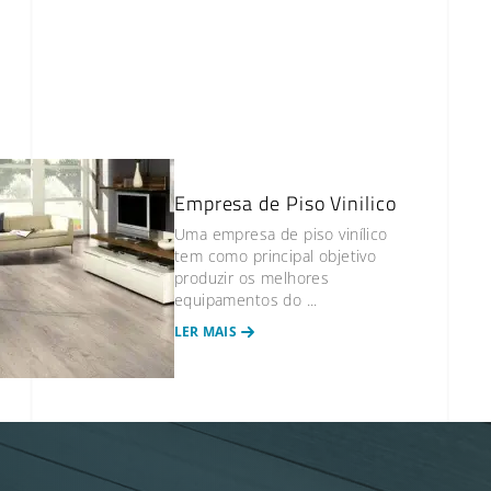
Empresa de Piso Vinilico
Uma empresa de piso vinílico
tem como principal objetivo
produzir os melhores
equipamentos do ...
LER MAIS