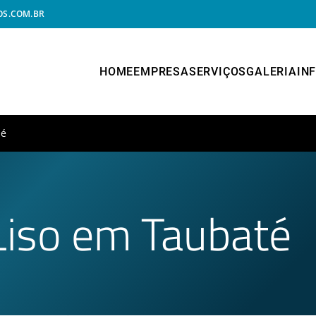
S.COM.BR
HOME
EMPRESA
SERVIÇOS
GALERIA
IN
té
Liso em Taubaté