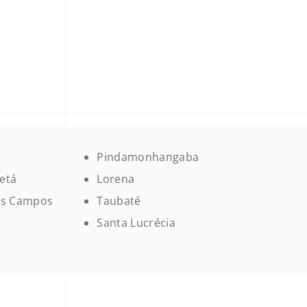
Pindamonhangaba
etá
Lorena
os Campos
Taubaté
Santa Lucrécia