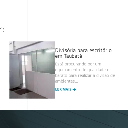
r:
Divisória para escritório
l
em Taubaté
Está procurando por um
equipamento de qualidade e
barato para realizar a divisão de
ambientes...
LER MAIS