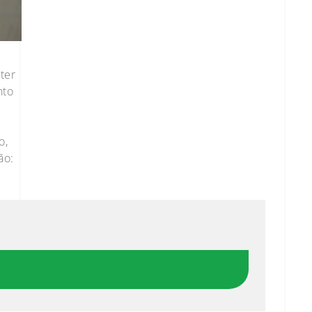
ter
nto
o,
ão: