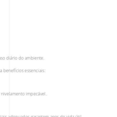
uso diário do ambiente.
a benefícios essenciais:
, nivelamento impecável.
riais adequados garantem anos de vida útil.