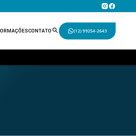
FORMAÇÕES
CONTATO
(12) 99254-2643