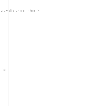
A
a avalia se o melhor é:
e
inal.