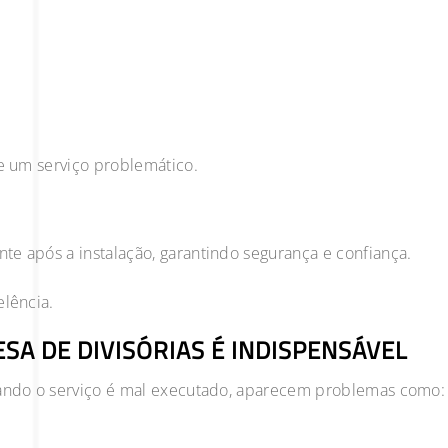
de um serviço problemático.
te após a instalação, garantindo segurança e confiança.
elência.
A DE DIVISÓRIAS É INDISPENSÁVEL
Quando o serviço é mal executado, aparecem problemas como: