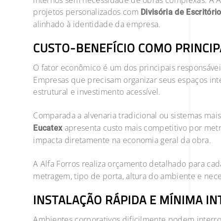
internos sem necessidade de obras complexas. A Alf
projetos personalizados com
Divisória de Escritóri
alinhado à identidade da empresa.
CUSTO-BENEFÍCIO COMO PRINCIP
O fator econômico é um dos principais responsáve
Empresas que precisam organizar seus espaços int
estrutural e investimento acessível.
Comparada a alvenaria tradicional ou sistemas mais 
apresenta custo mais competitivo por metr
Eucatex
impacta diretamente na economia geral da obra.
A Alfa Forros realiza orçamento detalhado para cad
metragem, tipo de porta, altura do ambiente e nec
INSTALAÇÃO RÁPIDA E MÍNIMA I
Ambientes corporativos dificilmente podem interro