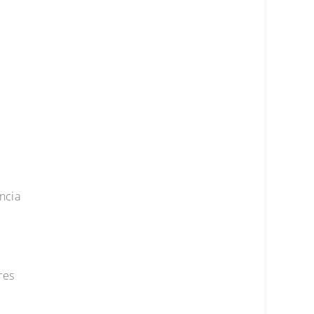
ncia
res