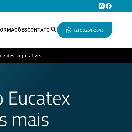
FORMAÇÕES
CONTATO
(12) 99254-2643
bientes corporativos
io Eucatex
s mais