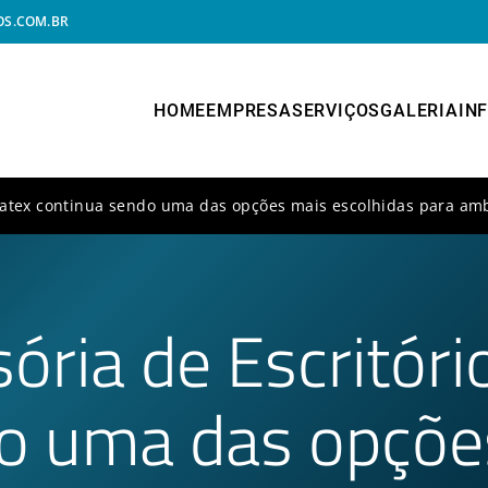
S.COM.BR
HOME
EMPRESA
SERVIÇOS
GALERIA
IN
ucatex continua sendo uma das opções mais escolhidas para am
sória de Escritór
do uma das opçõe