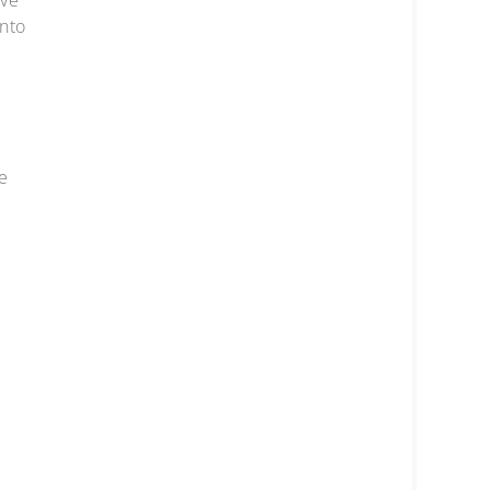
lve
nto
e