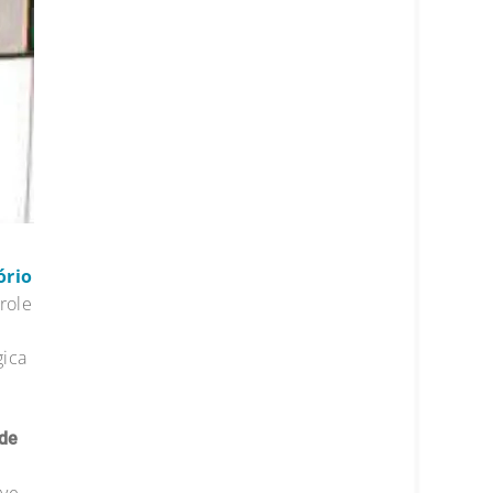
ório
role
gica
 de