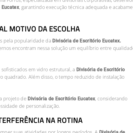
a Forros, especializada em divisórias corporativas, desenvo
, garantindo execução técnica adequada e acabame
o Eucatex
AL MOTIVO DA ESCOLHA
is pela popularidade da
Divisória de Escritório Eucatex.
ernos encontram nessa solução um equilíbrio entre qualidad
sofisticados em vidro estrutural, a
Divisória de Escritório
o quadrado. Além disso, o tempo reduzido de instalação
a projeto de
, considerando
Divisória de Escritório Eucatex
essidade de personalização.
NTERFERÊNCIA NA ROTINA
mper suas atividades por longos períodos. A
Divisória de