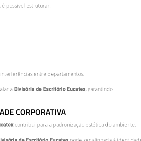
é possível estruturar:
,
interferências entre departamentos.
talar a
, garantindo
Divisória de Escritório Eucatex
DADE CORPORATIVA
contribui para a padronização estética do ambiente.
ucatex
pode ser alinhada à identidad
ivisória de Escritório Eucatex