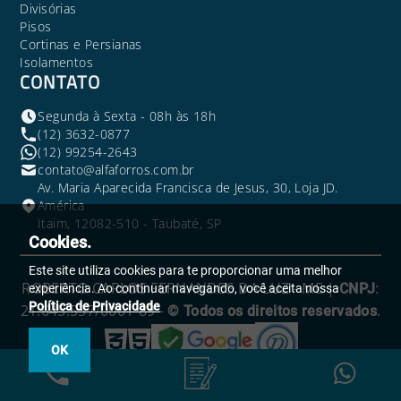
Divisórias
Pisos
Cortinas e Persianas
Isolamentos
CONTATO
Segunda à Sexta - 08h às 18h
(12) 3632-0877
(12) 99254-2643
contato@alfaforros.com.br
Av. Maria Aparecida Francisca de Jesus, 30, Loja JD.
América
Itaim, 12082-510 - Taubaté, SP
Cookies.
Este site utiliza cookies para te proporcionar uma melhor
ROBERTO CARLOS FERNANDES DA LUZ - ME |
:
CNPJ
experiência. Ao continuar navegando, você aceita nossa
Política de Privacidade
21.645.537/0001-89 -
.
© Todos os direitos reservados
OK